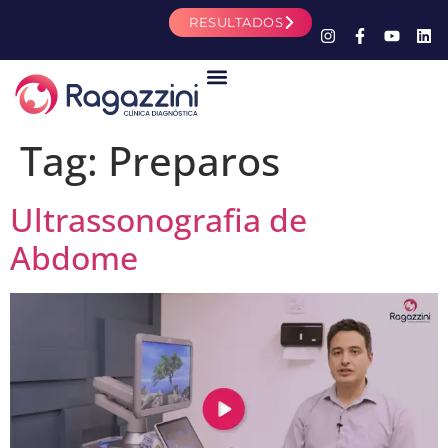
RESULTADOS
Tag:
Preparos
Ultrassonografia de
Abdome